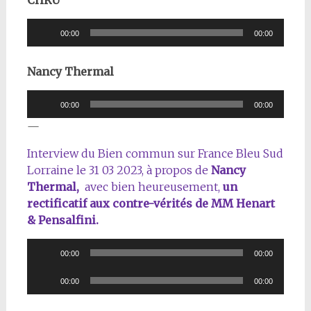
CHRU
Lecteur
00:00
00:00
audio
Nancy Thermal
Lecteur
00:00
00:00
audio
—
Interview du Bien commun sur France Bleu Sud
Lorraine le 31 03 2023, à propos de
Nancy
Thermal,
avec bien heureusement,
un
rectificatif aux contre-vérités de MM Henart
& Pensalfini.
Lecteur
00:00
00:00
audio
Lecteur
00:00
00:00
audio