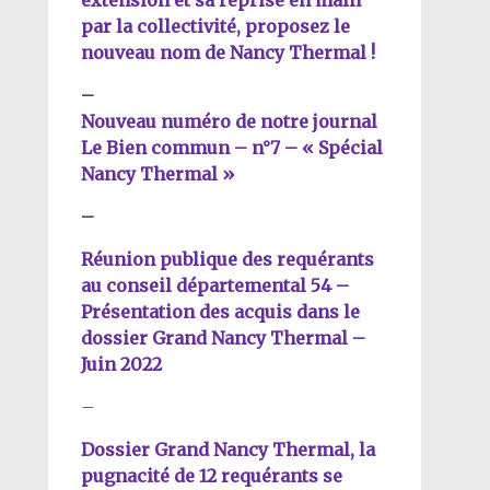
extension et sa reprise en main
diminuer
volume.
par la collectivité, proposez le
le
nouveau nom de Nancy Thermal !
volume.
–
Nouveau numéro de notre journal
Le Bien commun – n°7 – « Spécial
Nancy Thermal »
–
Réunion publique des requérants
au conseil départemental 54 –
Présentation des acquis dans le
dossier Grand Nancy Thermal –
Juin 2022
–
Dossier Grand Nancy Thermal, la
pugnacité de 12 requérants se