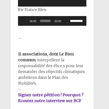
Itw France Bleu
Lecteur
Utilisez
00:00
00:00
audio
les
flèches
haut/bas
–
pour
augmenter
11 associations, dont Le Bien
ou
commun
, interpellent la
diminuer
responsabilité des élu.e.s pour leur
le
demander des objectifs climatiques
volume.
ambitieux dans le Plan des
Mobilités.
–
Signez notre pétition ! Pourquoi ?
Ecoutez notre interview sur RCF