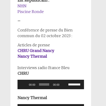
Est Républicain :
NHN
Piscine Ronde
–
Conférence de presse du Bien
commun du 02 octobre 2023 :
Articles de presse
CHRU Grand Nancy
Nancy Thermal
Interviews radio France Bleu
CHRU
Lecteur
Utilisez
00:00
00:00
audio
les
flèches
Nancy Thermal
haut/bas
pour