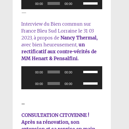
Lecteur
Utilisez
00:00
00:00
augmenter
audio
les
—
ou
flèches
diminuer
haut/bas
Interview du Bien commun sur
le
pour
France Bleu Sud Lorraine le 31 03
volume.
augmenter
2023, à propos de
Nancy Thermal,
ou
avec bien heureusement,
un
diminuer
rectificatif aux contre-vérités de
le
MM Henart & Pensalfini.
volume.
Lecteur
Utilisez
00:00
00:00
audio
les
Lecteur
Utilisez
flèches
00:00
00:00
audio
les
haut/bas
flèches
pour
haut/bas
–
augmenter
pour
ou
CONSULTATION CITOYENNE !
augmenter
diminuer
Après sa rénovation, son
ou
le