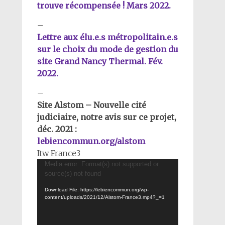
trouve récompensée ! Mars 2022.
–
Lettre aux élu.e.s métropolitain.e.s
sur le choix du mode de gestion du
site Grand Nancy Thermal. Fév.
2022.
–
Site Alstom – Nouvelle cité
judiciaire, notre avis sur ce projet,
déc. 2021 :
lebiencommun.org/alstom
Itw France3
Lecteur
Media error: Format(s) not supported or
source(s) not found
vidéo
Download File: https://lebiencommun.org/wp-
content/uploads/2021/12/Alstom-France3.mp4?_=1