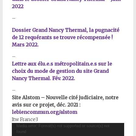
2022
–
Dossier Grand Nancy Thermal, la pugnacité
de 12 requérants se trouve récompensée !
Mars 2022.
–
Lettre aux élu.e.s métropolitain.e.s sur le
choix du mode de gestion du site Grand
Nancy Thermal. Fév. 2022.
–
Site Alstom – Nouvelle cité judiciaire, notre
avis sur ce projet, déc. 2021 :
lebiencommun.org/alstom
Itw France3
Lecteur
Media error: Format(s) not supported or source(s) not
found
vidéo