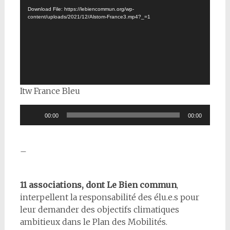
Download File: https://lebiencommun.org/wp-
content/uploads/2021/12/Alstom-France3.mp4?_=1
Itw France Bleu
Lecteur
00:00
00:00
audio
–
11 associations, dont Le Bien commun
,
interpellent la responsabilité des élu.e.s pour
leur demander des objectifs climatiques
ambitieux dans le Plan des Mobilités.